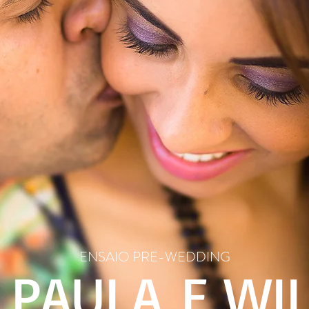
ENSAIO PRE-WEDDING
 PAULA
E WI