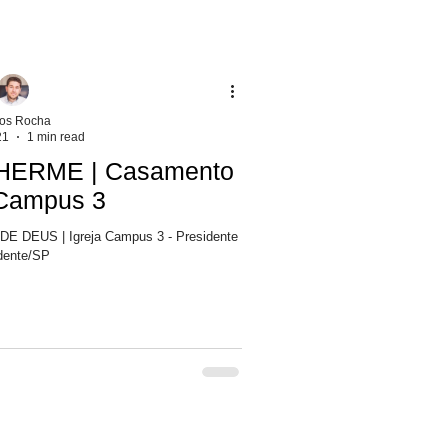
los Rocha
21
1 min read
HERME | Casamento
 Campus 3
dente/SP