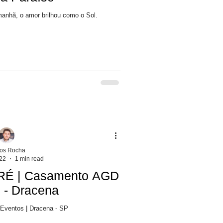
anhã, o amor brilhou como o Sol.
los Rocha
22
1 min read
É | Casamento AGD
 - Dracena
ventos | Dracena - SP