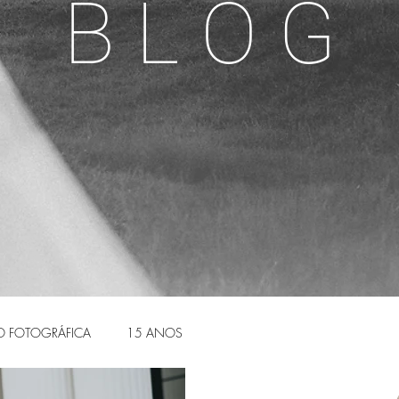
B L O G
O FOTOGRÁFICA
15 ANOS