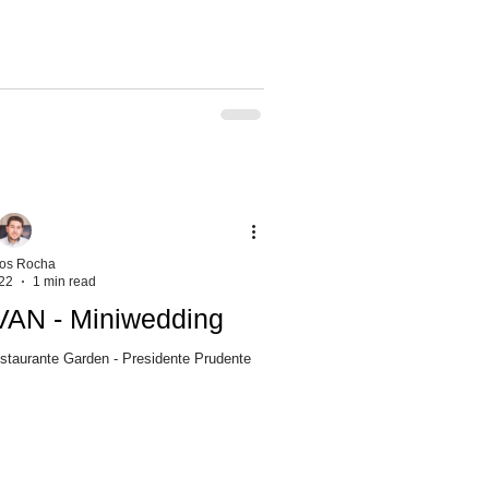
los Rocha
22
1 min read
N - Miniwedding
staurante Garden - Presidente Prudente