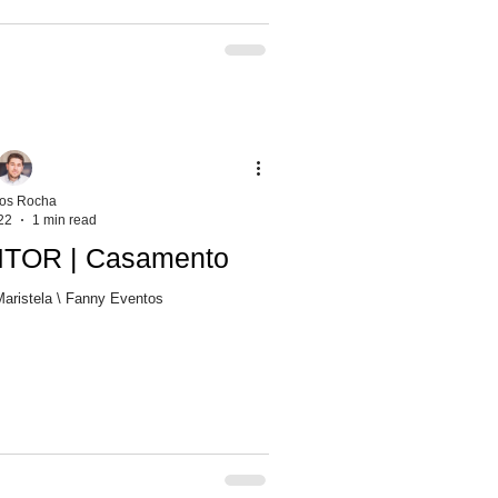
los Rocha
22
1 min read
TOR | Casamento
Maristela \ Fanny Eventos