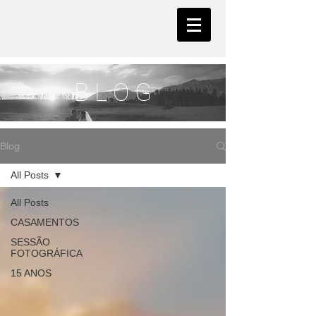
B L O G
Blog
All Posts
All Posts
CASAMENTOS
SESSÃO
FOTOGRÁFICA
15 ANOS