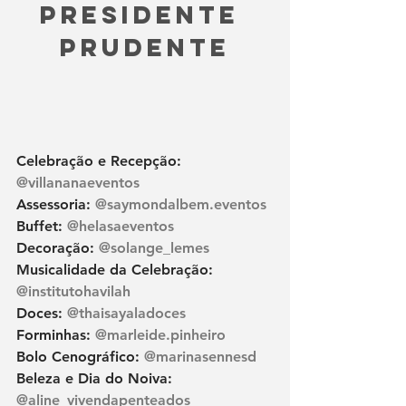
Presidente 
Prudente
Celebração e Recepção: 
@villananaeventos
Assessoria: 
@saymondalbem.eventos
Buffet: 
@helasaeventos
Decoração: 
@solange_lemes
Musicalidade da Celebração: 
@institutohavilah
Doces: 
@thaisayaladoces
Forminhas: 
@marleide.pinheiro
Bolo Cenográfico: 
@marinasennesd
Beleza e Dia do Noiva: 
@aline_vivendapenteados