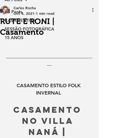
Carlos Rocha
All Posts
Oct 4, 2021
1 min read
RUTE E RONI |
CASAMENTOS
SESSÃO FOTOGRÁFICA
Casamento
15 ANOS
___________________________________
__
CASAMENTO ESTILO FOLK 
INVERNAL 
Casamento 
NO VILLA 
NANÁ | 