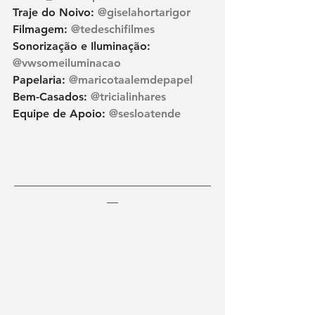
Traje do Noivo: 
@giselahortarigor
Filmagem: 
@tedeschifilmes
Sonorização e Iluminação: 
@vwsomeiluminacao
Papelaria: 
@maricotaalemdepapel
Bem-Casados: 
@tricialinhares
Equipe de Apoio: 
@sesloatende
___________________________________
__