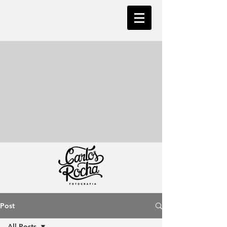
Post
All Posts