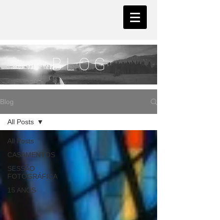
B L O G
Blog
All Posts
All Posts
CASAMENTOS
SESSÃO
FOTOGRÁFICA
15 ANOS