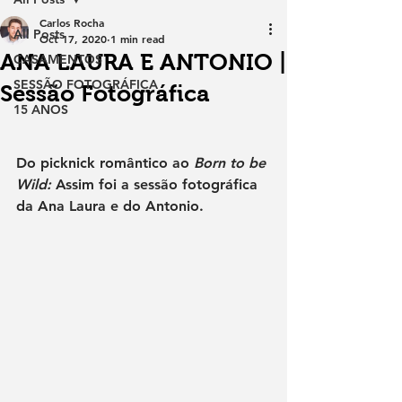
Carlos Rocha
All Posts
Oct 17, 2020
1 min read
ANA LAURA E ANTONIO |
CASAMENTOS
SESSÃO FOTOGRÁFICA
Sessão Fotográfica
15 ANOS
Do picknick romântico ao 
Born to be 
Wild:
 Assim foi a sessão fotográfica 
da Ana Laura e do Antonio.