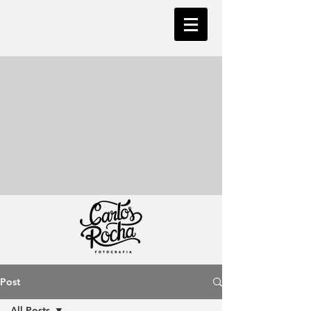
Post
All Posts