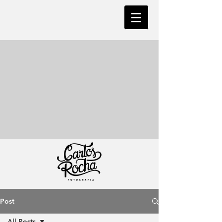
Post
All Posts