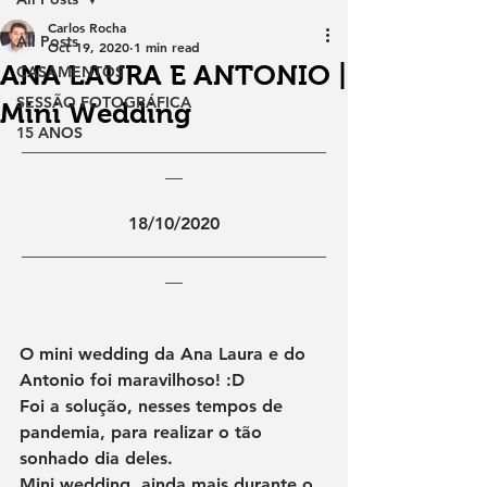
Carlos Rocha
All Posts
Oct 19, 2020
1 min read
ANA LAURA E ANTONIO |
CASAMENTOS
SESSÃO FOTOGRÁFICA
Mini Wedding
15 ANOS
___________________________________
__
18/10/2020
___________________________________
__
O mini wedding da Ana Laura e do 
Antonio foi maravilhoso! :D
Foi a solução, nesses tempos de 
pandemia, para realizar o tão 
sonhado dia deles.
Mini wedding, ainda mais durante o 