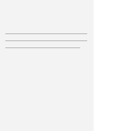
___________________________________
___________________________________
________________________________