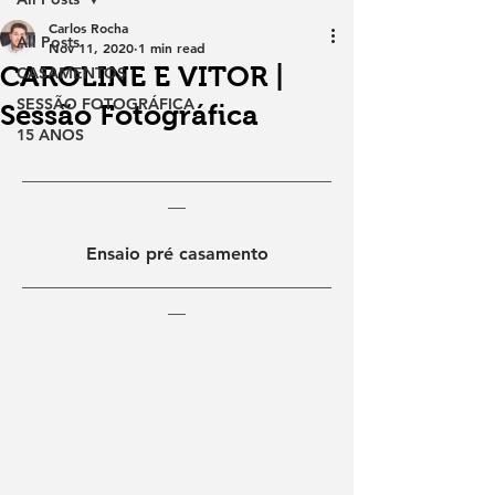
Carlos Rocha
All Posts
Nov 11, 2020
1 min read
CAROLINE E VITOR |
CASAMENTOS
SESSÃO FOTOGRÁFICA
Sessão Fotográfica
15 ANOS
___________________________________
__
Ensaio pré casamento
___________________________________
__