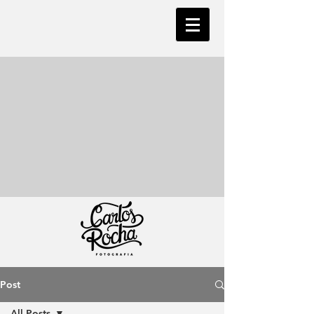
Post
All Posts